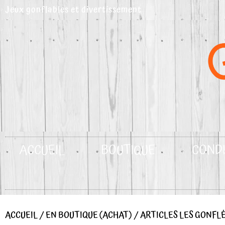
Aller
Jeux gonflables et divertissement
au
contenu
ACCUEIL
BOUTIQUE
CONDI
ACCUEIL
/
EN BOUTIQUE (ACHAT)
/
ARTICLES LES GONFL