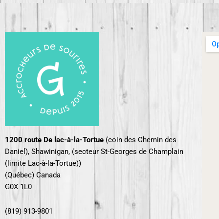
1200 route De lac-à-la-Tortue
(coin des Chemin des
Daniel),
Shawinigan, (secteur St-Georges de Champlain
(limite Lac-à-la-Tortue))
(Québec) Canada
G0X 1L0
(819) 913-9801