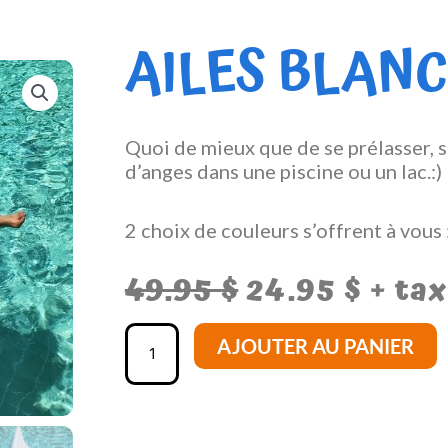
AILES BLANC
Quoi de mieux que de se prélasser, s
d’anges dans une piscine ou un lac.:
2 choix de couleurs s’offrent à vous
Le
Le
49.95
$
24.95
$
+ tax
prix
prix
quantité
initial
actue
AJOUTER AU PANIER
de
était :
est :
Ailes
49.95 $.
24.95
Blanche
Piscine