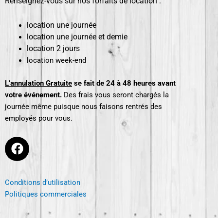
Renseignez-vous sur nos forfaits de location :
location une journée
location une journée et demie
location 2 jours
location week-end
L’annulation Gratuite
se fait de 24 à 48 heures avant
votre événement.
Des frais vous seront chargés la
journée même puisque nous faisons rentrés des
employés pour vous.
F
a
c
e
Conditions d’utilisation
b
Politiques commerciales
o
o