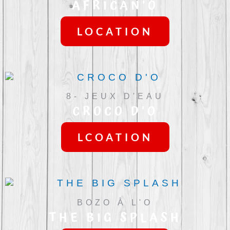
AFRICAN’O
LOCATION
8- JEUX D'EAU
CROCO D’O
LCOATION
BOZO À L'O
THE BIG SPLASH