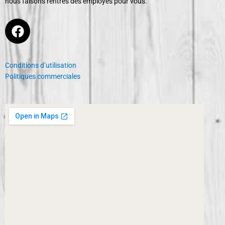
nous faisons rentrés des employés pour vous.
F
a
c
e
Conditions d’utilisation
b
Politiques commerciales
o
o
k