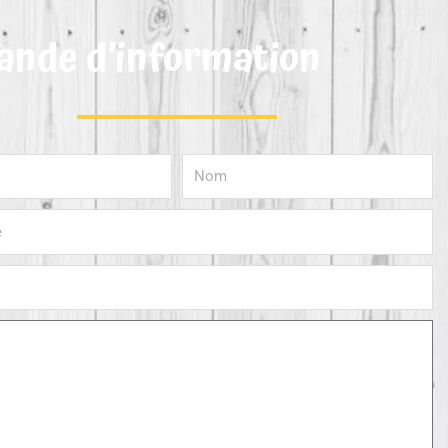
nde d’information
Nom