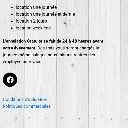
location une journée
location une journée et demie
location 2 jours
location week-end
L’annulation Gratuite
se fait de 24 à 48 heures avant
votre événement.
Des frais vous seront chargés la
journée même puisque nous faisons rentrés des
employés pour vous.
F
a
c
e
Conditions d’utilisation
b
Politiques commerciales
o
o
k