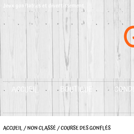
Aller
Jeux gonflables et divertissement
au
contenu
ACCUEIL
BOUTIQUE
CONDI
ACCUEIL
/
NON CLASSÉ
/ COURSE DES GONFLÉS