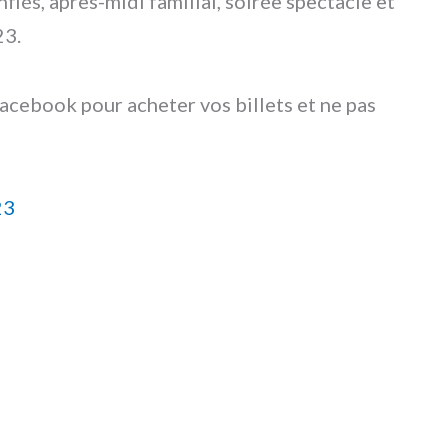
flés, après-midi familial, soirée spectacle et
23.
facebook pour acheter vos billets et ne pas
23