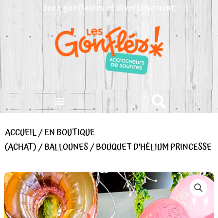
Aller
Jeux gonflables et divertissement
au
contenu
ACCUEIL
/
EN BOUTIQUE
(ACHAT)
/
BALLOUNES
/ BOUQUET D’HÉLIUM PRINCESSE