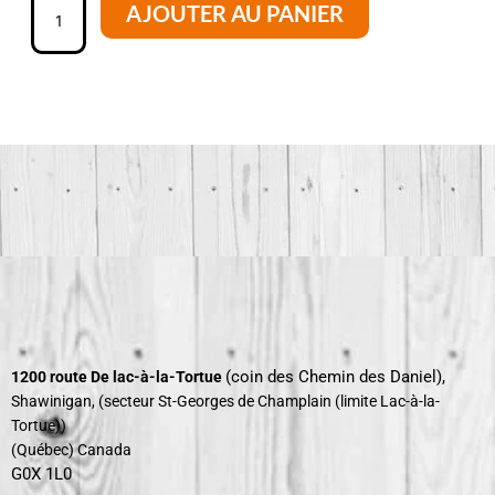
AJOUTER AU PANIER
de
Cônes
de
bonbons
(coin des Chemin des Daniel),
1200 route De lac-à-la-Tortue
Shawinigan, (secteur St-Georges de Champlain
(limite Lac-à-la-
Tortue))
(Québec) Canada
G0X 1L0