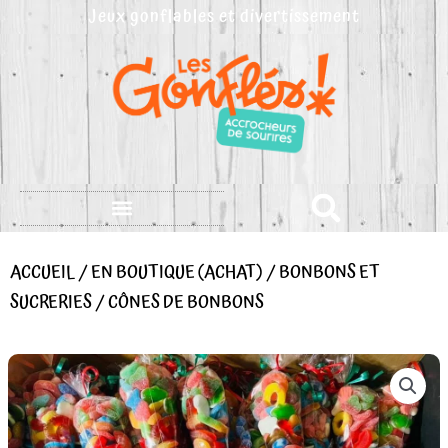
Aller
Jeux gonflables et divertissement
au
contenu
ACCUEIL
/
EN BOUTIQUE (ACHAT)
/
BONBONS ET
SUCRERIES
/ CÔNES DE BONBONS