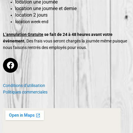
location une journée
location une journée et demie
location 2 jours
location week-end
L’annulation Gratuite
se fait de 24 à 48 heures avant votre
événement.
Des frais vous seront chargés la journée même puisque
nous faisons rentrés des employés pour vous.
F
a
c
e
Conditions d’utilisation
b
Politiques commerciales
o
o
k