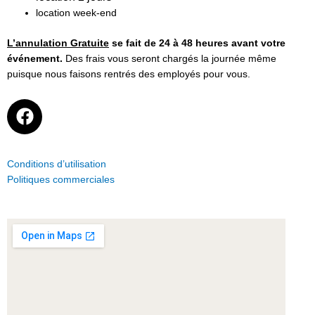
location week-end
L’annulation Gratuite
se fait de 24 à 48 heures avant votre
événement.
Des frais vous seront chargés la journée même
puisque nous faisons rentrés des employés pour vous.
F
a
c
e
Conditions d’utilisation
b
Politiques commerciales
o
o
k