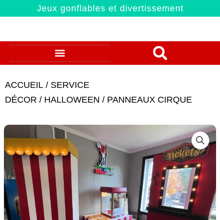
Aller
Jeux gonflables et divertissement
au
contenu
CONDITIONS CUEILLETTE
POLITIQUE DE LOCATION
ACCUEIL
/
SERVICE
DÉCOR
/
HALLOWEEN
/ PANNEAUX CIRQUE