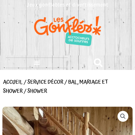
Aller
Jeux gonflables et divertissement
au
contenu
ACCUEIL
/
SERVICE DÉCOR
/
BAL, MARIAGE ET
SHOWER
/ SHOWER