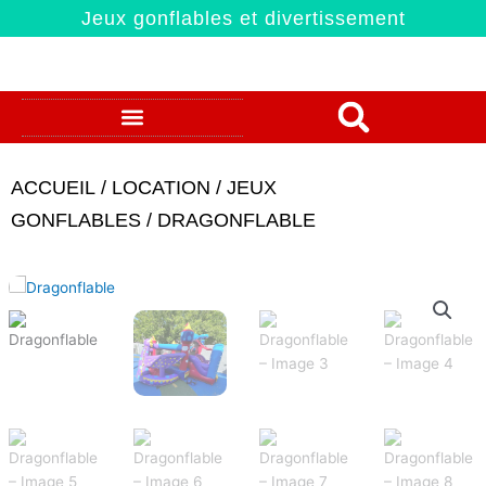
Aller
Jeux gonflables et divertissement
au
contenu
CONDITIONS CUEILLETTE
POLITIQUE DE LOCATION
ACCUEIL
/
LOCATION
/
JEUX
GONFLABLES
/ DRAGONFLABLE