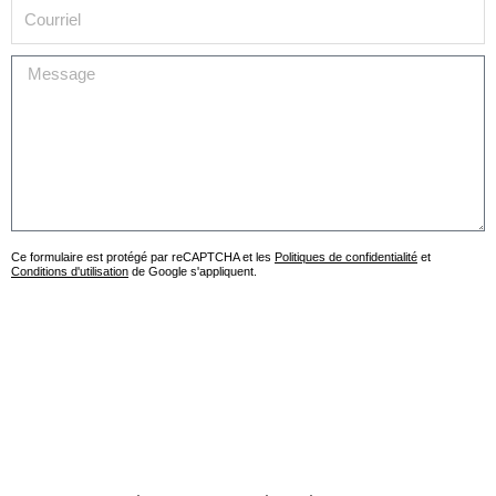
Courriel
Message
Ce formulaire est protégé par reCAPTCHA et les
Politiques de confidentialité
et
Conditions d'utilisation
de Google s'appliquent.
ENVOYER LA DEMANDE