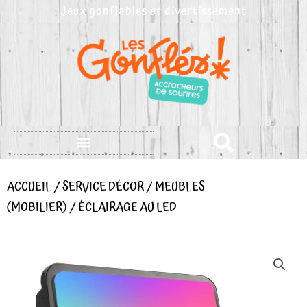
Aller
Jeux gonflables et divertissement
au
contenu
ACCUEIL
/
SERVICE DÉCOR
/
MEUBLES
(MOBILIER)
/ ÉCLAIRAGE AU LED