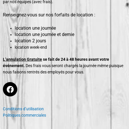
par nos équipes (avec frais).
Renseignez-vous sur nos forfaits de location :
location une journée
location une journée et demie
location 2 jours
location week-end
L’annulation Gratuite
se fait de 24 à 48 heures avant votre
événement.
Des frais vous seront chargés la journée même puisque
nous faisons rentrés des employés pour vous.
F
a
c
e
Conditions d’utilisation
b
Politiques commerciales
o
o