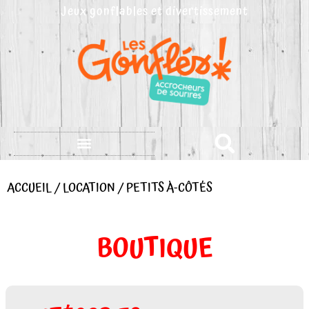
Aller
Jeux gonflables et divertissement
au
contenu
ACCUEIL
/
LOCATION
/ PETITS À-CÔTÉS
BOUTIQUE