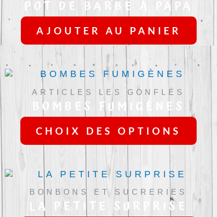
POT DE BARBE À PAPA
AJOUTER AU PANIER
CE
PR
ARTICLES LES GONFLÉS
A
BOMBES FUMIGÈNES
PL
VA
LE
CHOIX DES OPTIONS
OP
PE
ÊT
CH
SU
LA
BONBONS ET SUCRERIES
PA
LA PETITE SURPRISE
DU