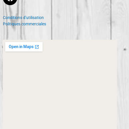
a
c
e
Conditions d’utilisation
b
Politiques commerciales
o
o
k