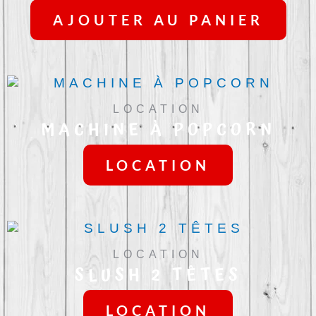
PR
AJOUTER AU PANIER
LOCATION
MACHINE À POPCORN
LOCATION
LOCATION
SLUSH 2 TÊTES
LOCATION