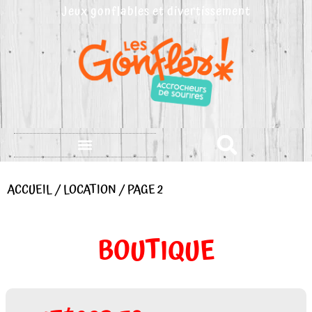
Aller
Jeux gonflables et divertissement
au
contenu
ACCUEIL
/
LOCATION
/ PAGE 2
BOUTIQUE