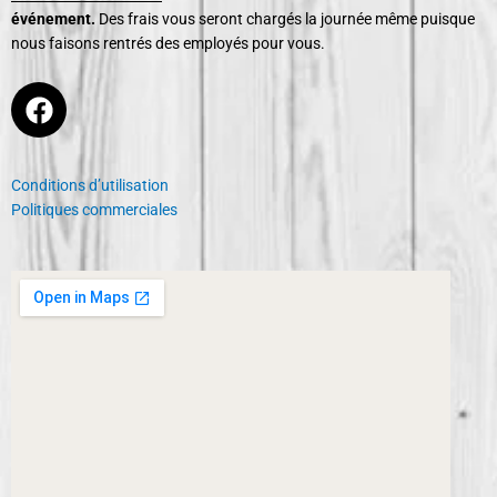
événement.
Des frais vous seront chargés la journée même puisque
nous faisons rentrés des employés pour vous.
F
a
c
e
Conditions d’utilisation
b
Politiques commerciales
o
o
k