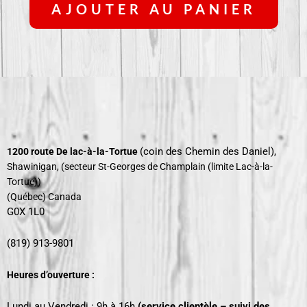
AJOUTER AU PANIER
(coin des Chemin des Daniel),
1200 route De lac-à-la-Tortue
Shawinigan, (secteur St-Georges de Champlain
(limite Lac-à-la-
Tortue))
(Québec) Canada
G0X 1L0
(819) 913-9801
Heures d’ouverture :
Lundi au Vendredi : 9h à 16h
(service clientèle – suivi des