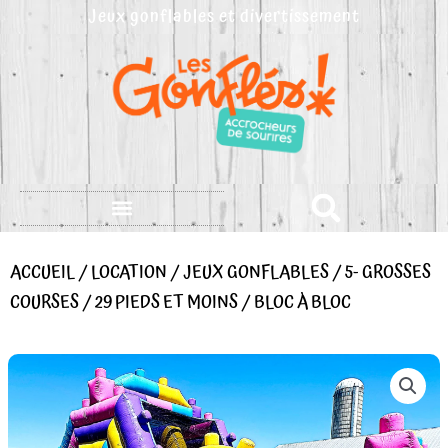
Aller
Jeux gonflables et divertissement
au
contenu
ACCUEIL
/
LOCATION
/
JEUX GONFLABLES
/
5- GROSSES
COURSES
/
29 PIEDS ET MOINS
/ BLOC À BLOC